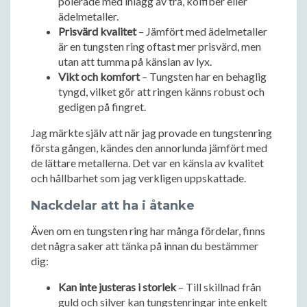
polerade med inlägg av trä, kolfiber eller
ädelmetaller.
Prisvärd kvalitet
– Jämfört med ädelmetaller
är en tungsten ring oftast mer prisvärd, men
utan att tumma på känslan av lyx.
Vikt och komfort
– Tungsten har en behaglig
tyngd, vilket gör att ringen känns robust och
gedigen på fingret.
Jag märkte själv att när jag provade en tungstenring
första gången, kändes den annorlunda jämfört med
de lättare metallerna. Det var en känsla av kvalitet
och hållbarhet som jag verkligen uppskattade.
Nackdelar att ha i åtanke
Även om en tungsten ring har många fördelar, finns
det några saker att tänka på innan du bestämmer
dig:
Kan inte justeras i storlek
– Till skillnad från
guld och silver kan tungstenringar inte enkelt