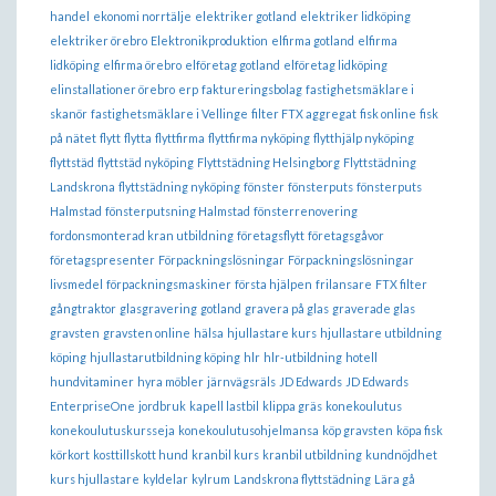
handel
ekonomi norrtälje
elektriker gotland
elektriker lidköping
elektriker örebro
Elektronikproduktion
elfirma gotland
elfirma
lidköping
elfirma örebro
elföretag gotland
elföretag lidköping
elinstallationer örebro
erp
faktureringsbolag
fastighetsmäklare i
skanör
fastighetsmäklare i Vellinge
filter FTX aggregat
fisk online
fisk
på nätet
flytt
flytta
flyttfirma
flyttfirma nyköping
flytthjälp nyköping
flyttstäd
flyttstäd nyköping
Flyttstädning Helsingborg
Flyttstädning
Landskrona
flyttstädning nyköping
fönster
fönsterputs
fönsterputs
Halmstad
fönsterputsning Halmstad
fönsterrenovering
fordonsmonterad kran utbildning
företagsflytt
företagsgåvor
företagspresenter
Förpackningslösningar
Förpackningslösningar
livsmedel
förpackningsmaskiner
första hjälpen
frilansare
FTX filter
gångtraktor
glasgravering
gotland
gravera på glas
graverade glas
gravsten
gravsten online
hälsa
hjullastare kurs
hjullastare utbildning
köping
hjullastarutbildning köping
hlr
hlr-utbildning
hotell
hundvitaminer
hyra möbler
järnvägsräls
JD Edwards
JD Edwards
EnterpriseOne
jordbruk
kapell lastbil
klippa gräs
konekoulutus
konekoulutuskursseja
konekoulutusohjelmansa
köp gravsten
köpa fisk
körkort
kosttillskott hund
kranbil kurs
kranbil utbildning
kundnöjdhet
kurs hjullastare
kyldelar
kylrum
Landskrona flyttstädning
Lära gå