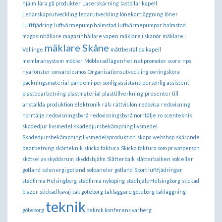
hjälm
lära gå produkter
Laserskärning
lastbilar kapell
Ledarskapsutveckling
ledarutveckling
lönekartläggning
löner
Luftfjädring
luftvärmepump halmstad
luftvärmepumpar halmstad
magasinhållare
magasinhållare vapen
mäklare i skanör
mäklare i
mäklare Skåne
Vellinge
måttbeställda kapell
membransystem
möbler
Möblerad lägenhet
net promoter score
nps
nya fönster
omvänd osmos
Organisationsutveckling
övningsköra
packningsmaterial
pandemi
personlig assistans
personlig assistent
plastbearbetning
plastmaterial
plasttillverkning
presenter till
anställda
produktion elektronik
räls
rättvis lön
redovisa
redovisning
norrtälje
redovisningsbyrå
redovisningsbyrå norrtälje
ro
scenteknik
skadedjur livsmedel
skadedjursbekämpning livsmedel
Skadedjursbekämpning livsmedelsproduktion
skapa webshop
skärande
bearbetning
skärteknik
skicka faktura
Skicka faktura som privatperson
skötsel av skyddsrum
skyddshjälm
Slåtterbalk
slåtterbalken
solceller
gotland
solenergi gotland
solpaneler gotland
Sport luftfjädringar
städfirma Helsingborg
städfirma nyköping
städhjälp Helsingborg
stickad
blazer
stickad kavaj
tak göteborg
takläggare göteborg
takläggning
teknik
göteborg
teknik konferens varberg