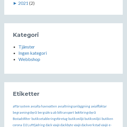
►
2021
(2)
Kategori
Tjänster
Ingen kategori
Webbshop
Etiketter
affärsystem
avsalta havsvatten
avsaltningsanläggning
axialfläktar
begravningsbyrå
bergsäkra ab
biltransport
bokföringsbyrå
Bostadsfilter
butiksetableringsföretag
butiksmiljö
butiksmiljö i butiken
corona
D2 Luftfjädring
däck växjö
däckbyte växjö
däckverkstad växjö
e-