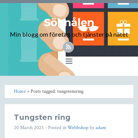
Söknålen
Min blogg om företag och tjänster på nätet
Toggle
navigation
Home
» Posts tagged: tungstensring
Tungsten ring
20 March 2025
- Posted in
Webbshop
by
adam