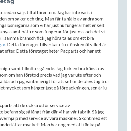
retag
edan säljs till affärer mm. Jag har inte varit i
den om saker och ting. Man får ta hjälp av andra som
slösningarna som vi har just nu fungerar helt enkelt
gra nya samt bättre som fungerar för just oss och det vi
lk i samma bransch fick jag höra talas om ett bra
gar
. Detta företaget tillverkar efter önskemål vilket är
tat efter. Detta företaget heter Pacparts och har ett
unniga samt tillmötesgående. Jag fick en bra känsla av
 som om han förstod precis vad jag var ute efter och
da och jag väntar ivrigt för att se hur de blev. Jag tror
 det mycket som hänger just på förpackningen, sen är ju
cparts att de också utför service av
 befann sig så långt från där vi har vår fabrik. Så jag
ver hjälp med service av våra maskiner. Skönt med ett
t underlättar mycket! Man har nog med att tänka på