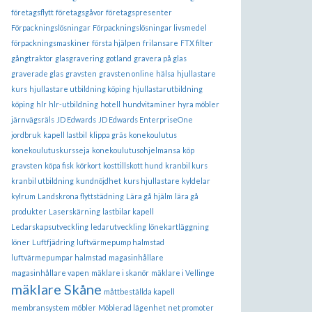
företagsflytt
företagsgåvor
företagspresenter
Förpackningslösningar
Förpackningslösningar livsmedel
förpackningsmaskiner
första hjälpen
frilansare
FTX filter
gångtraktor
glasgravering
gotland
gravera på glas
graverade glas
gravsten
gravsten online
hälsa
hjullastare
kurs
hjullastare utbildning köping
hjullastarutbildning
köping
hlr
hlr-utbildning
hotell
hundvitaminer
hyra möbler
järnvägsräls
JD Edwards
JD Edwards EnterpriseOne
jordbruk
kapell lastbil
klippa gräs
konekoulutus
konekoulutuskursseja
konekoulutusohjelmansa
köp
gravsten
köpa fisk
körkort
kosttillskott hund
kranbil kurs
kranbil utbildning
kundnöjdhet
kurs hjullastare
kyldelar
kylrum
Landskrona flyttstädning
Lära gå hjälm
lära gå
produkter
Laserskärning
lastbilar kapell
Ledarskapsutveckling
ledarutveckling
lönekartläggning
löner
Luftfjädring
luftvärmepump halmstad
luftvärmepumpar halmstad
magasinhållare
magasinhållare vapen
mäklare i skanör
mäklare i Vellinge
mäklare Skåne
måttbeställda kapell
membransystem
möbler
Möblerad lägenhet
net promoter