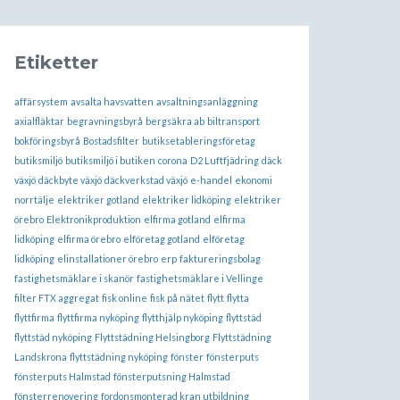
Etiketter
affärsystem
avsalta havsvatten
avsaltningsanläggning
axialfläktar
begravningsbyrå
bergsäkra ab
biltransport
bokföringsbyrå
Bostadsfilter
butiksetableringsföretag
butiksmiljö
butiksmiljö i butiken
corona
D2 Luftfjädring
däck
växjö
däckbyte växjö
däckverkstad växjö
e-handel
ekonomi
norrtälje
elektriker gotland
elektriker lidköping
elektriker
örebro
Elektronikproduktion
elfirma gotland
elfirma
lidköping
elfirma örebro
elföretag gotland
elföretag
lidköping
elinstallationer örebro
erp
faktureringsbolag
fastighetsmäklare i skanör
fastighetsmäklare i Vellinge
filter FTX aggregat
fisk online
fisk på nätet
flytt
flytta
flyttfirma
flyttfirma nyköping
flytthjälp nyköping
flyttstäd
flyttstäd nyköping
Flyttstädning Helsingborg
Flyttstädning
Landskrona
flyttstädning nyköping
fönster
fönsterputs
fönsterputs Halmstad
fönsterputsning Halmstad
fönsterrenovering
fordonsmonterad kran utbildning