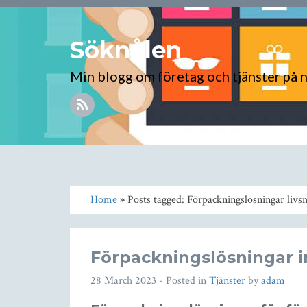
Söknålen
Min blogg om företag och tjänster på 
Home
» Posts tagged: Förpackningslösningar livs
Förpackningslösningar 
28 March 2023
- Posted in
Tjänster
by
adam