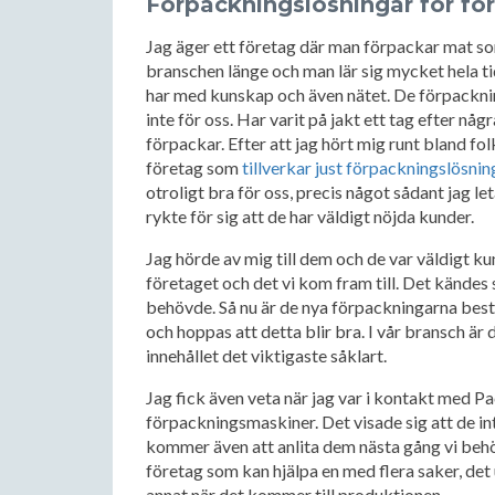
Förpackningslösningar för fö
Jag äger ett företag där man förpackar mat som s
branschen länge och man lär sig mycket hela ti
har med kunskap och även nätet. De förpackning
inte för oss. Har varit på jakt ett tag efter nå
förpackar. Efter att jag hört mig runt bland fo
företag som
tillverkar just förpackningslösnin
otroligt bra för oss, precis något sådant jag le
rykte för sig att de har väldigt nöjda kunder.
Jag hörde av mig till dem och de var väldigt k
företaget och det vi kom fram till. Det kändes
behövde. Så nu är de nya förpackningarna beställ
och hoppas att detta blir bra. I vår bransch är
innehållet det viktigaste såklart.
Jag fick även veta när jag var i kontakt med Pa
förpackningsmaskiner. Det visade sig att de inte
kommer även att anlita dem nästa gång vi behö
företag som kan hjälpa en med flera saker, de
annat när det kommer till produktionen.