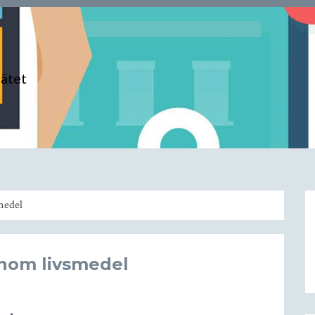
nätet
medel
inom livsmedel