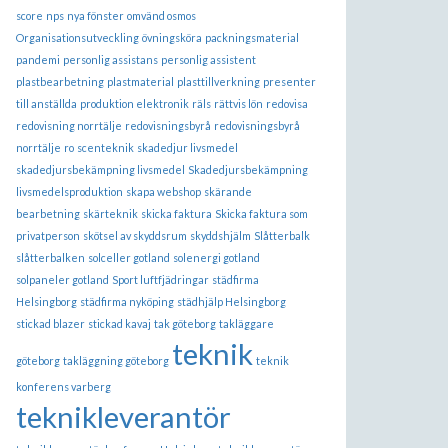
score
nps
nya fönster
omvänd osmos
Organisationsutveckling
övningsköra
packningsmaterial
pandemi
personlig assistans
personlig assistent
plastbearbetning
plastmaterial
plasttillverkning
presenter
till anställda
produktion elektronik
räls
rättvis lön
redovisa
redovisning norrtälje
redovisningsbyrå
redovisningsbyrå
norrtälje
ro
scenteknik
skadedjur livsmedel
skadedjursbekämpning livsmedel
Skadedjursbekämpning
livsmedelsproduktion
skapa webshop
skärande
bearbetning
skärteknik
skicka faktura
Skicka faktura som
privatperson
skötsel av skyddsrum
skyddshjälm
Slåtterbalk
slåtterbalken
solceller gotland
solenergi gotland
solpaneler gotland
Sport luftfjädringar
städfirma
Helsingborg
städfirma nyköping
städhjälp Helsingborg
stickad blazer
stickad kavaj
tak göteborg
takläggare
teknik
göteborg
takläggning göteborg
teknik
konferens varberg
teknikleverantör