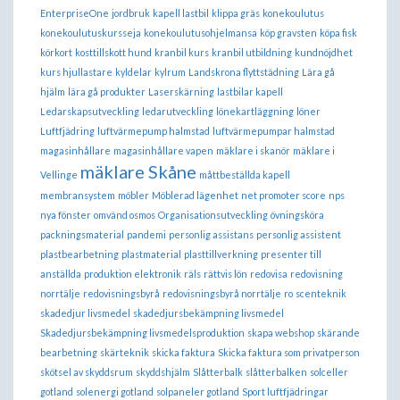
EnterpriseOne
jordbruk
kapell lastbil
klippa gräs
konekoulutus
konekoulutuskursseja
konekoulutusohjelmansa
köp gravsten
köpa fisk
körkort
kosttillskott hund
kranbil kurs
kranbil utbildning
kundnöjdhet
kurs hjullastare
kyldelar
kylrum
Landskrona flyttstädning
Lära gå
hjälm
lära gå produkter
Laserskärning
lastbilar kapell
Ledarskapsutveckling
ledarutveckling
lönekartläggning
löner
Luftfjädring
luftvärmepump halmstad
luftvärmepumpar halmstad
magasinhållare
magasinhållare vapen
mäklare i skanör
mäklare i
mäklare Skåne
Vellinge
måttbeställda kapell
membransystem
möbler
Möblerad lägenhet
net promoter score
nps
nya fönster
omvänd osmos
Organisationsutveckling
övningsköra
packningsmaterial
pandemi
personlig assistans
personlig assistent
plastbearbetning
plastmaterial
plasttillverkning
presenter till
anställda
produktion elektronik
räls
rättvis lön
redovisa
redovisning
norrtälje
redovisningsbyrå
redovisningsbyrå norrtälje
ro
scenteknik
skadedjur livsmedel
skadedjursbekämpning livsmedel
Skadedjursbekämpning livsmedelsproduktion
skapa webshop
skärande
bearbetning
skärteknik
skicka faktura
Skicka faktura som privatperson
skötsel av skyddsrum
skyddshjälm
Slåtterbalk
slåtterbalken
solceller
gotland
solenergi gotland
solpaneler gotland
Sport luftfjädringar