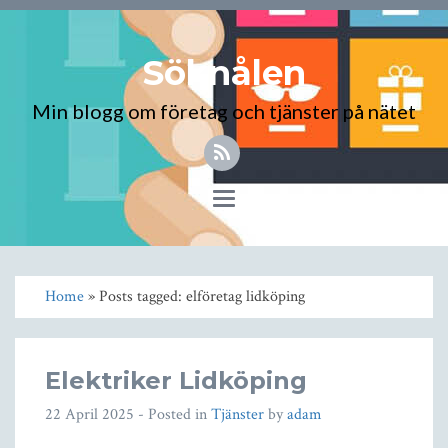
Söknålen
Min blogg om företag och tjänster på nätet
Toggle
navigation
Home
» Posts tagged: elföretag lidköping
Elektriker Lidköping
22 April 2025
- Posted in
Tjänster
by
adam