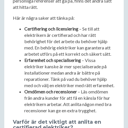
personliga referenser att gå på, finns det andra sätt
att hitta rätt.
Här är några saker att tänka på:
Certifiering och licensiering
– Se till att
elektrikern är certifierad och har rätt
behörighet för det arbete du behöver hjälp
med. En behörig elektriker kan garantera att
arbetet utförs på ett korrekt och säkert sätt.
Erfarenhet och specialisering
– Vissa
elektriker kanske är mer specialiserade på
installationer medan andra är bättre på
reparationer. Tänk på vad du behöver hjälp
med och välj en elektriker med rätt erfarenhet.
Omdömen och recensioner
– Läs omdömen
från andra kunder för att få en känsla för hur
elektrikern arbetar. Att anlita någon med bra
recensioner kan ge en extra trygghet.
Varför är det viktigt att anlita en
certifierad elektriker?