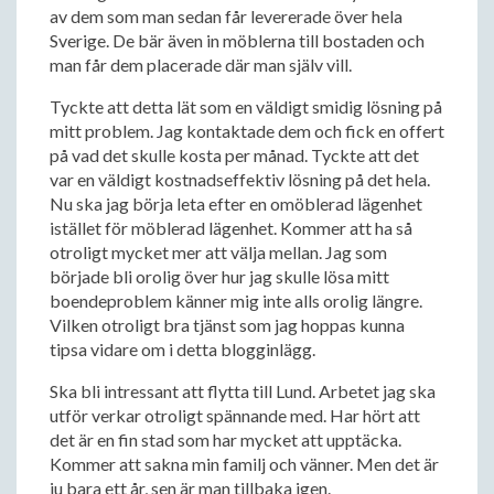
av dem som man sedan får levererade över hela
Sverige. De bär även in möblerna till bostaden och
man får dem placerade där man själv vill.
Tyckte att detta lät som en väldigt smidig lösning på
mitt problem. Jag kontaktade dem och fick en offert
på vad det skulle kosta per månad. Tyckte att det
var en väldigt kostnadseffektiv lösning på det hela.
Nu ska jag börja leta efter en omöblerad lägenhet
istället för möblerad lägenhet. Kommer att ha så
otroligt mycket mer att välja mellan. Jag som
började bli orolig över hur jag skulle lösa mitt
boendeproblem känner mig inte alls orolig längre.
Vilken otroligt bra tjänst som jag hoppas kunna
tipsa vidare om i detta blogginlägg.
Ska bli intressant att flytta till Lund. Arbetet jag ska
utför verkar otroligt spännande med. Har hört att
det är en fin stad som har mycket att upptäcka.
Kommer att sakna min familj och vänner. Men det är
ju bara ett år, sen är man tillbaka igen.