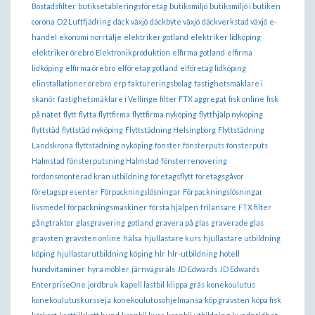
Bostadsfilter
butiksetableringsföretag
butiksmiljö
butiksmiljö i butiken
corona
D2 Luftfjädring
däck växjö
däckbyte växjö
däckverkstad växjö
e-
handel
ekonomi norrtälje
elektriker gotland
elektriker lidköping
elektriker örebro
Elektronikproduktion
elfirma gotland
elfirma
lidköping
elfirma örebro
elföretag gotland
elföretag lidköping
elinstallationer örebro
erp
faktureringsbolag
fastighetsmäklare i
skanör
fastighetsmäklare i Vellinge
filter FTX aggregat
fisk online
fisk
på nätet
flytt
flytta
flyttfirma
flyttfirma nyköping
flytthjälp nyköping
flyttstäd
flyttstäd nyköping
Flyttstädning Helsingborg
Flyttstädning
Landskrona
flyttstädning nyköping
fönster
fönsterputs
fönsterputs
Halmstad
fönsterputsning Halmstad
fönsterrenovering
fordonsmonterad kran utbildning
företagsflytt
företagsgåvor
företagspresenter
Förpackningslösningar
Förpackningslösningar
livsmedel
förpackningsmaskiner
första hjälpen
frilansare
FTX filter
gångtraktor
glasgravering
gotland
gravera på glas
graverade glas
gravsten
gravsten online
hälsa
hjullastare kurs
hjullastare utbildning
köping
hjullastarutbildning köping
hlr
hlr-utbildning
hotell
hundvitaminer
hyra möbler
järnvägsräls
JD Edwards
JD Edwards
EnterpriseOne
jordbruk
kapell lastbil
klippa gräs
konekoulutus
konekoulutuskursseja
konekoulutusohjelmansa
köp gravsten
köpa fisk