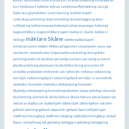
körkort
kosttillskott hund
kranbil kurs
kranbil utbildning
kundnöjdhet
kurs hjullastare
kyldelar
kylrum
Landskrona flyttstädning
Lära gå
hjälm
lära gå produkter
Laserskärning
lastbilar kapell
Ledarskapsutveckling
ledarutveckling
lönekartläggning
löner
Luftfjädring
luftvärmepump halmstad
luftvärmepumpar halmstad
magasinhållare
magasinhållare vapen
mäklare i skanör
mäklare i
mäklare Skåne
Vellinge
måttbeställda kapell
membransystem
möbler
Möblerad lägenhet
net promoter score
nps
nya fönster
omvänd osmos
Organisationsutveckling
övningsköra
packningsmaterial
pandemi
personlig assistans
personlig assistent
plastbearbetning
plastmaterial
plasttillverkning
presenter till
anställda
produktion elektronik
räls
rättvis lön
redovisa
redovisning
norrtälje
redovisningsbyrå
redovisningsbyrå norrtälje
ro
scenteknik
skadedjur livsmedel
skadedjursbekämpning livsmedel
Skadedjursbekämpning livsmedelsproduktion
skapa webshop
skärande
bearbetning
skärteknik
skicka faktura
Skicka faktura som privatperson
skötsel av skyddsrum
skyddshjälm
Slåtterbalk
slåtterbalken
solceller
gotland
solenergi gotland
solpaneler gotland
Sport luftfjädringar
städfirma Helsingborg
städfirma nyköping
städhjälp Helsingborg
stickad
blazer
stickad kavaj
tak göteborg
takläggare göteborg
takläggning