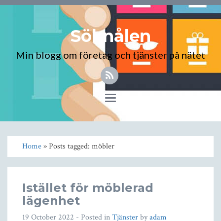
Söknålen
Min blogg om företag och tjänster på nätet
Toggle
navigation
Home
» Posts tagged: möbler
Istället för möblerad
lägenhet
19 October 2022
- Posted in
Tjänster
by
adam