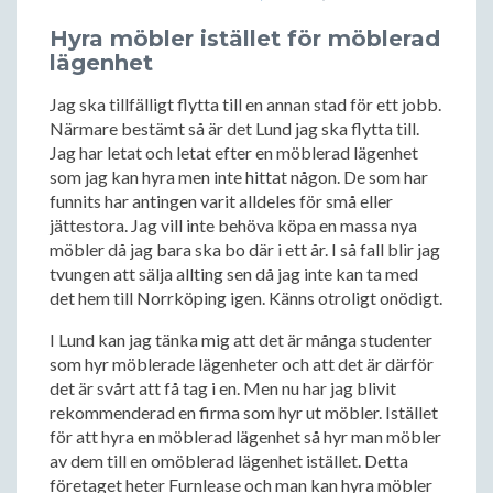
Hyra möbler istället för möblerad
lägenhet
Jag ska tillfälligt flytta till en annan stad för ett jobb.
Närmare bestämt så är det Lund jag ska flytta till.
Jag har letat och letat efter en möblerad lägenhet
som jag kan hyra men inte hittat någon. De som har
funnits har antingen varit alldeles för små eller
jättestora. Jag vill inte behöva köpa en massa nya
möbler då jag bara ska bo där i ett år. I så fall blir jag
tvungen att sälja allting sen då jag inte kan ta med
det hem till Norrköping igen. Känns otroligt onödigt.
I Lund kan jag tänka mig att det är många studenter
som hyr möblerade lägenheter och att det är därför
det är svårt att få tag i en. Men nu har jag blivit
rekommenderad en firma som hyr ut möbler. Istället
för att hyra en möblerad lägenhet så hyr man möbler
av dem till en omöblerad lägenhet istället. Detta
företaget heter Furnlease och man kan hyra möbler