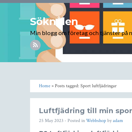
Söknålen
Min blogg om företag och tjänster på 
Home
» Posts tagged: Sport luftfjädringar
Luftfjädring till min spor
25 May 2023
- Posted in
Webbshop
by
adam