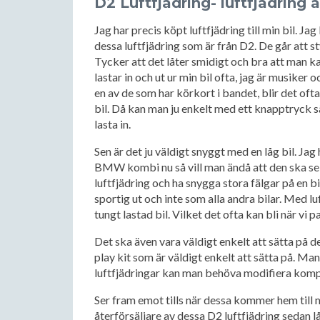
D2 Luftfjädring- luftfjädring av
Jag har precis köpt luftfjädring till min bil. J
dessa luftfjädring som är från D2. De går att sty
Tycker att det låter smidigt och bra att man ka
lastar in och ut ur min bil ofta, jag är musiker o
en av de som har körkort i bandet, blir det ofta
bil. Då kan man ju enkelt med ett knapptryck sä
lasta in.
Sen är det ju väldigt snyggt med en låg bil. Jag 
BMW kombi nu så vill man ändå att den ska se b
luftfjädring och ha snygga stora fälgar på en b
sportig ut och inte som alla andra bilar. Med l
tungt lastad bil. Vilket det ofta kan bli när vi
Det ska även vara väldigt enkelt att sätta på 
play kit som är väldigt enkelt att sätta på. M
luftfjädringar kan man behöva modifiera kompon
Ser fram emot tills när dessa kommer hem till 
återförsäljare av dessa D2 luftfjädring sedan lå