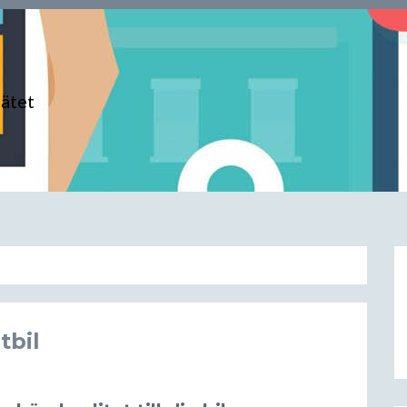
nätet
tbil