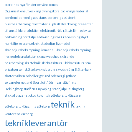
score
nps
nya fönster
omvänd osmos
Organisationsutveckling
övningsköra
packningsmaterial
pandemi
personlig assistans
personlig assistent
plastbearbetning
plastmaterial
plasttillverkning
presenter
till anställda
produktion elektronik
räls
rättvis lön
redovisa
redovisning norrtälje
redovisningsbyrå
redovisningsbyrå
norrtälje
ro
scenteknik
skadedjur livsmedel
skadedjursbekämpning livsmedel
Skadedjursbekämpning
livsmedelsproduktion
skapa webshop
skärande
bearbetning
skärteknik
skicka faktura
Skicka faktura som
privatperson
skötsel av skyddsrum
skyddshjälm
Slåtterbalk
slåtterbalken
solceller gotland
solenergi gotland
solpaneler gotland
Sport luftfjädringar
städfirma
Helsingborg
städfirma nyköping
städhjälp Helsingborg
stickad blazer
stickad kavaj
tak göteborg
takläggare
teknik
göteborg
takläggning göteborg
teknik
konferens varberg
teknikleverantör