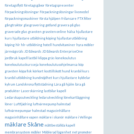
företagsflytt
företagsgåvor
företagspresenter
Förpackningslösningar
Förpackningslösningar livsmedel
förpackningsmaskiner
första hjälpen
frilansare
FTX filter
gångtraktor
glasgravering
gotland
gravera på glas
graverade glas
gravsten
gravsten online
hälsa
hjullastare
kurs
hjullastare utbildning köping
hjullastarutbildning
köping
hlr
hlr-utbildning
hotell
hundvitaminer
hyra möbler
järnvägsräls
JD Edwards
JD Edwards EnterpriseOne
jordbruk
kapell lastbil
klippa gräs
konekoulutus
konekoulutuskursseja
konekoulutusohjelmansa
köp
gravsten
köpa fisk
körkort
kosttillskott hund
kranbil kurs
kranbil utbildning
kundnöjdhet
kurs hjullastare
kyldelar
kylrum
Landskrona flyttstädning
Lära gå hjälm
lära gå
produkter
Laserskärning
lastbilar kapell
Ledarskapsutveckling
ledarutveckling
lönekartläggning
löner
Luftfjädring
luftvärmepump halmstad
luftvärmepumpar halmstad
magasinhållare
magasinhållare vapen
mäklare i skanör
mäklare i Vellinge
mäklare Skåne
måttbeställda kapell
membransystem
möbler
Möblerad lägenhet
net promoter