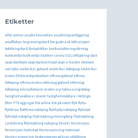
Etiketter
affärsystem
avsalta havsvatten
avsaltningsanläggning
axialfläktar
begravningsbyrå
bergsäkra ab
biltransport
bokföringsbyrå
Bostadsfilter
butiksetableringsföretag
butiksmiljö
butiksmiljö i butiken
corona
D2 Luftfjädring
däck
växjö
däckbyte växjö
däckverkstad växjö
e-handel
ekonomi
norrtälje
elektriker gotland
elektriker lidköping
elektriker
örebro
Elektronikproduktion
elfirma gotland
elfirma
lidköping
elfirma örebro
elföretag gotland
elföretag
lidköping
elinstallationer örebro
erp
faktureringsbolag
fastighetsmäklare i skanör
fastighetsmäklare i Vellinge
filter FTX aggregat
fisk online
fisk på nätet
flytt
flytta
flyttfirma
flyttfirma nyköping
flytthjälp nyköping
flyttstäd
flyttstäd nyköping
Flyttstädning Helsingborg
Flyttstädning
Landskrona
flyttstädning nyköping
fönster
fönsterputs
fönsterputs Halmstad
fönsterputsning Halmstad
fönsterrenovering
fordonsmonterad kran utbildning