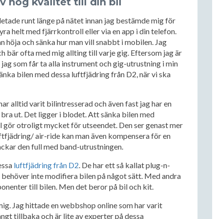
 hög kvalitet till din bil
ag letade runt länge på nätet innan jag bestämde mig för
ra helt med fjärrkontroll eller via en app i din telefon.
n höja och sänka hur man vill snabbt i mobilen. Jag
ch bär ofta med mig allting till varje gig. Eftersom jag är
 jag som får ta alla instrument och gig-utrustning i min
nka bilen med dessa luftfjädring från D2, när vi ska
har alltid varit bilintresserad och även fast jag har en
ra ut. Det ligger i blodet. Att sänka bilen med
il gör otroligt mycket för utseendet. Den ser genast mer
uftfjädring/ air-ride kan man även kompensera för en
 packar den full med band-utrustningen.
dessa
luftfjädring från D2
. De har ett så kallat plug-n-
an behöver inte modifiera bilen på något sätt. Med andra
enter till bilen. Men det beror på bil och kit.
mig. Jag hittade en webbshop online som har varit
ngt tillbaka och är lite av experter på dessa