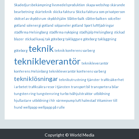
Skadedjursbekämpning livsmedelsproduktion
skapa webshop
skärande
bearbetning
skärteknik
skicka faktura
Skicka faktura som privatperson
skötsel av skyddsrum
skyddshjälm
Slåtterbalk
slåtterbalken
solceller
gotland
solenergi gotland
solpaneler gotland
Sport luftfjädringar
städfirma Helsingborg
städfirma nyköping
städhjälp Helsingborg
stickad
blazer
stickad kavaj
tak göteborg
takläggare göteborg
takläggning
teknik
göteborg
teknik konferens varberg
teknikleverantör
teknikleverantör
konferens Helsinborg
teknikleverantör konferens varberg
tekniklösningar
teknikutrustning
tjänster
trafiksäkerhet
i arbetet
trafiksäkra resor i tjänsten
transport bil
transportera bilar
tungsten ring
tungstensring
turbo
tvåhjulstraktor
utbildning
hjullastare
utbildning i hlr
värmepump luft halmstad
Vitaminer till
hund
wellpapp
wellpapp på rulle
Copyright © World Media