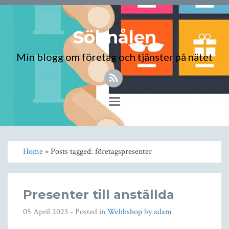
Söknålen
Min blogg om företag och tjänster på nätet
Toggle
navigation
Home
» Posts tagged: företagspresenter
Presenter till anställda
05 April 2023
- Posted in
Webbshop
by
adam