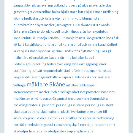
gångtraktor
glasgravering
gotland
gravera på glas
graverade glas
gravsten
gravsten online
hälsa
hjullastare kurs
hjullastare utbildning
köping
hjullastarutbildning köping
hlr
hlr-utbildning
hotell
hundvitaminer
hyra möbler
järnvägsräls
JD Edwards
JD Edwards
EnterpriseOne
jordbruk
kapell lastbil
klippa gräs
konekoulutus
konekoulutuskursseja
konekoulutusohjelmansa
köp gravsten
köpa fisk
körkort
kosttillskott hund
kranbil kurs
kranbil utbildning
kundnöjdhet
kurs hjullastare
kyldelar
kylrum
Landskrona flyttstädning
Lära gå
hjälm
lära gå produkter
Laserskärning
lastbilar kapell
Ledarskapsutveckling
ledarutveckling
lönekartläggning
löner
Luftfjädring
luftvärmepump halmstad
luftvärmepumpar halmstad
magasinhållare
magasinhållare vapen
mäklare i skanör
mäklare i
mäklare Skåne
Vellinge
måttbeställda kapell
membransystem
möbler
Möblerad lägenhet
net promoter score
nps
nya fönster
omvänd osmos
Organisationsutveckling
övningsköra
packningsmaterial
pandemi
personlig assistans
personlig assistent
plastbearbetning
plastmaterial
plasttillverkning
presenter till
anställda
produktion elektronik
räls
rättvis lön
redovisa
redovisning
norrtälje
redovisningsbyrå
redovisningsbyrå norrtälje
ro
scenteknik
skadedjur livsmedel
skadedjursbekämpning livsmedel