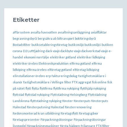
Etiketter
affärsystem
avsalta havsvatten
avsaltningsanläggning
axialfläktar
begravningsbyrå
bergsäkra ab
biltransport
bokföringsbyrå
Bostadsfilter
butiksetableringsföretag
butiksmiljö
butiksmiljö i butiken
corona
D2 Luftfjädring
däck växjö
däckbyte växjö
däckverkstad växjö
e-
handel
ekonomi norrtälje
elektriker gotland
elektriker lidköping
elektriker örebro
Elektronikproduktion
elfirma gotland
elfirma
lidköping
elfirma örebro
elföretag gotland
elföretag lidköping
elinstallationer örebro
erp
faktureringsbolag
fastighetsmäklare i
skanör
fastighetsmäklare i Vellinge
filter FTX aggregat
fisk online
fisk
på nätet
flytt
flytta
flyttfirma
flyttfirma nyköping
flytthjälp nyköping
flyttstäd
flyttstäd nyköping
Flyttstädning Helsingborg
Flyttstädning
Landskrona
flyttstädning nyköping
fönster
fönsterputs
fönsterputs
Halmstad
fönsterputsning Halmstad
fönsterrenovering
fordonsmonterad kran utbildning
företagsflytt
företagsgåvor
företagspresenter
Förpackningslösningar
Förpackningslösningar
livsmedel
förpackningsmaskiner
första hjälpen
frilansare
FTX filter