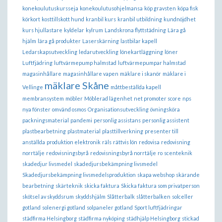
konekoulutuskursseja
konekoulutusohjelmansa
köp gravsten
köpa fisk
körkort
kosttillskott hund
kranbil kurs
kranbil utbildning
kundnöjdhet
kurs hjullastare
kyldelar
kylrum
Landskrona flyttstädning
Lära gå
hjälm
lära gå produkter
Laserskärning
lastbilar kapell
Ledarskapsutveckling
ledarutveckling
lönekartläggning
löner
Luftfjädring
luftvärmepump halmstad
luftvärmepumpar halmstad
magasinhållare
magasinhållare vapen
mäklare i skanör
mäklare i
mäklare Skåne
Vellinge
måttbeställda kapell
membransystem
möbler
Möblerad lägenhet
net promoter score
nps
nya fönster
omvänd osmos
Organisationsutveckling
övningsköra
packningsmaterial
pandemi
personlig assistans
personlig assistent
plastbearbetning
plastmaterial
plasttillverkning
presenter till
anställda
produktion elektronik
räls
rättvis lön
redovisa
redovisning
norrtälje
redovisningsbyrå
redovisningsbyrå norrtälje
ro
scenteknik
skadedjur livsmedel
skadedjursbekämpning livsmedel
Skadedjursbekämpning livsmedelsproduktion
skapa webshop
skärande
bearbetning
skärteknik
skicka faktura
Skicka faktura som privatperson
skötsel av skyddsrum
skyddshjälm
Slåtterbalk
slåtterbalken
solceller
gotland
solenergi gotland
solpaneler gotland
Sport luftfjädringar
städfirma Helsingborg
städfirma nyköping
städhjälp Helsingborg
stickad