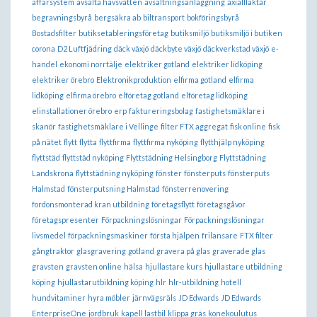
affärsystem
avsalta havsvatten
avsaltningsanläggning
axialfläktar
begravningsbyrå
bergsäkra ab
biltransport
bokföringsbyrå
Bostadsfilter
butiksetableringsföretag
butiksmiljö
butiksmiljö i butiken
corona
D2 Luftfjädring
däck växjö
däckbyte växjö
däckverkstad växjö
e-
handel
ekonomi norrtälje
elektriker gotland
elektriker lidköping
elektriker örebro
Elektronikproduktion
elfirma gotland
elfirma
lidköping
elfirma örebro
elföretag gotland
elföretag lidköping
elinstallationer örebro
erp
faktureringsbolag
fastighetsmäklare i
skanör
fastighetsmäklare i Vellinge
filter FTX aggregat
fisk online
fisk
på nätet
flytt
flytta
flyttfirma
flyttfirma nyköping
flytthjälp nyköping
flyttstäd
flyttstäd nyköping
Flyttstädning Helsingborg
Flyttstädning
Landskrona
flyttstädning nyköping
fönster
fönsterputs
fönsterputs
Halmstad
fönsterputsning Halmstad
fönsterrenovering
fordonsmonterad kran utbildning
företagsflytt
företagsgåvor
företagspresenter
Förpackningslösningar
Förpackningslösningar
livsmedel
förpackningsmaskiner
första hjälpen
frilansare
FTX filter
gångtraktor
glasgravering
gotland
gravera på glas
graverade glas
gravsten
gravsten online
hälsa
hjullastare kurs
hjullastare utbildning
köping
hjullastarutbildning köping
hlr
hlr-utbildning
hotell
hundvitaminer
hyra möbler
järnvägsräls
JD Edwards
JD Edwards
EnterpriseOne
jordbruk
kapell lastbil
klippa gräs
konekoulutus