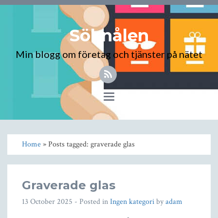
Söknålen
Min blogg om företag och tjänster på nätet
Toggle
navigation
Home
» Posts tagged: graverade glas
Graverade glas
13 October 2025
- Posted in
Ingen kategori
by
adam