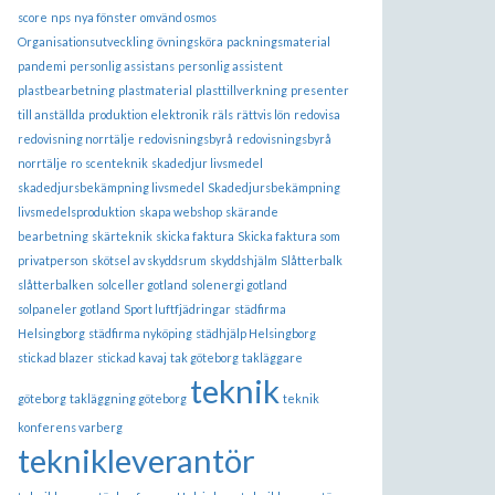
score
nps
nya fönster
omvänd osmos
Organisationsutveckling
övningsköra
packningsmaterial
pandemi
personlig assistans
personlig assistent
plastbearbetning
plastmaterial
plasttillverkning
presenter
till anställda
produktion elektronik
räls
rättvis lön
redovisa
redovisning norrtälje
redovisningsbyrå
redovisningsbyrå
norrtälje
ro
scenteknik
skadedjur livsmedel
skadedjursbekämpning livsmedel
Skadedjursbekämpning
livsmedelsproduktion
skapa webshop
skärande
bearbetning
skärteknik
skicka faktura
Skicka faktura som
privatperson
skötsel av skyddsrum
skyddshjälm
Slåtterbalk
slåtterbalken
solceller gotland
solenergi gotland
solpaneler gotland
Sport luftfjädringar
städfirma
Helsingborg
städfirma nyköping
städhjälp Helsingborg
stickad blazer
stickad kavaj
tak göteborg
takläggare
teknik
göteborg
takläggning göteborg
teknik
konferens varberg
teknikleverantör