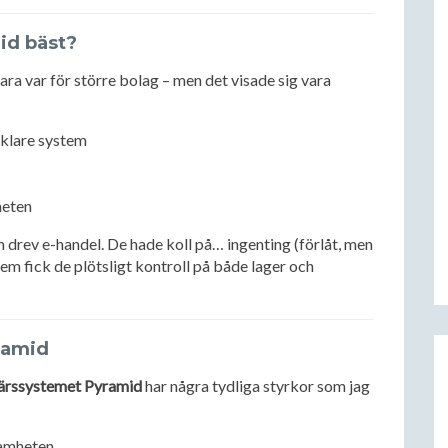
id bäst?
ara var för större bolag – men det visade sig vara
nklare system
heten
 drev e-handel. De hade koll på… ingenting (förlåt, men
tem fick de plötsligt kontroll på både lager och
ramid
ärssystemet Pyramid
har några tydliga styrkor som jag
samheten