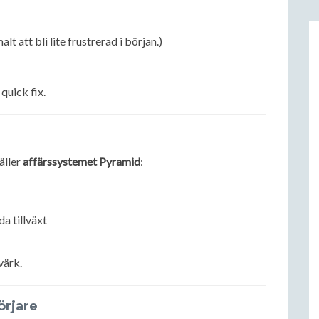
alt att bli lite frustrerad i början.)
quick fix.
äller
affärssystemet Pyramid
:
da tillväxt
värk.
örjare