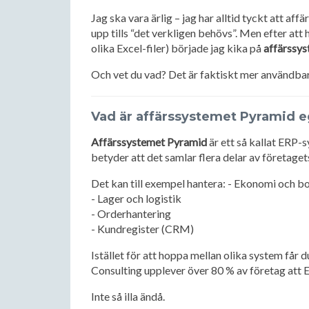
Jag ska vara ärlig – jag har alltid tyckt att af
upp tills “det verkligen behövs”. Men efter att h
olika Excel-filer) började jag kika på
affärssy
Och vet du vad? Det är faktiskt mer användbart
Vad är affärssystemet Pyramid e
Affärssystemet Pyramid
är ett så kallat ERP-s
betyder att det samlar flera delar av företage
Det kan till exempel hantera: - Ekonomi och b
- Lager och logistik
- Orderhantering
- Kundregister (CRM)
Istället för att hoppa mellan olika system får d
Consulting upplever över 80 % av företag att 
Inte så illa ändå.