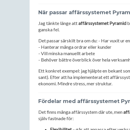
När passar affärssystemet Pyram
Jag tänkte länge att
affärssystemet Pyramid
b
ganska fel.
Det passar särskilt bra om du: - Har vuxit ur e
- Hanterar många ordrar eller kunder
- Vill minska manuellt arbete
- Behöver bättre överblick över hela verksam
Ett konkret exempel: jag hjälpte en bekant som
sant). Efter att ha implementerat ett affärssys
ekonomi. Mindre stress, mer struktur.
Fördelar med affärssystemet Py
Det finns många affärssystem där ute, men
aff
själv fastnade för:
Flexibilitet
– går att anpassa efter verk