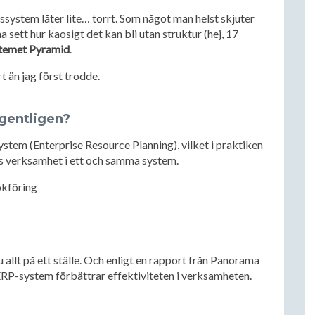
färssystem låter lite… torrt. Som något man helst skjuter
a sett hur kaosigt det kan bli utan struktur (hej, 17
stemet Pyramid
.
 än jag först trodde.
gentligen?
ystem (Enterprise Resource Planning), vilket i praktiken
ts verksamhet i ett och samma system.
okföring
u allt på ett ställe. Och enligt en rapport från Panorama
ERP-system förbättrar effektiviteten i verksamheten.