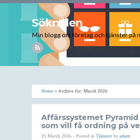
Söknålen
Min blogg om företag och tjänster på 
Home
» Archive for: March 2026
Affärssystemet Pyramid –
som vill få ordning på 
25 March 2026
- Posted in
Tjänster
by
adam