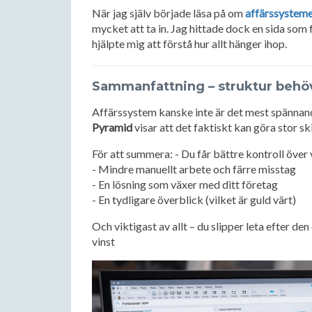
När jag själv började läsa på om
affärssystem
mycket att ta in. Jag hittade dock en sida som 
hjälpte mig att förstå hur allt hänger ihop.
Sammanfattning – struktur behöve
Affärssystem kanske inte är det mest spännan
Pyramid
visar att det faktiskt kan göra stor sk
För att summera: - Du får bättre kontroll öve
- Mindre manuellt arbete och färre misstag
- En lösning som växer med ditt företag
- En tydligare överblick (vilket är guld värt)
Och viktigast av allt – du slipper leta efter den 
vinst