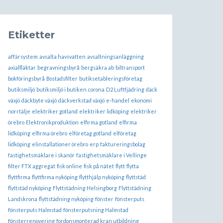
Etiketter
affärsystem
avsalta havsvatten
avsaltningsanläggning
axialfläktar
begravningsbyrå
bergsäkra ab
biltransport
bokföringsbyrå
Bostadsfilter
butiksetableringsföretag
butiksmiljö
butiksmiljö i butiken
corona
D2 Luftfjädring
däck
växjö
däckbyte växjö
däckverkstad växjö
e-handel
ekonomi
norrtälje
elektriker gotland
elektriker lidköping
elektriker
örebro
Elektronikproduktion
elfirma gotland
elfirma
lidköping
elfirma örebro
elföretag gotland
elföretag
lidköping
elinstallationer örebro
erp
faktureringsbolag
fastighetsmäklare i skanör
fastighetsmäklare i Vellinge
filter FTX aggregat
fisk online
fisk på nätet
flytt
flytta
flyttfirma
flyttfirma nyköping
flytthjälp nyköping
flyttstäd
flyttstäd nyköping
Flyttstädning Helsingborg
Flyttstädning
Landskrona
flyttstädning nyköping
fönster
fönsterputs
fönsterputs Halmstad
fönsterputsning Halmstad
fönsterrenovering
fordonsmonterad kran utbildning