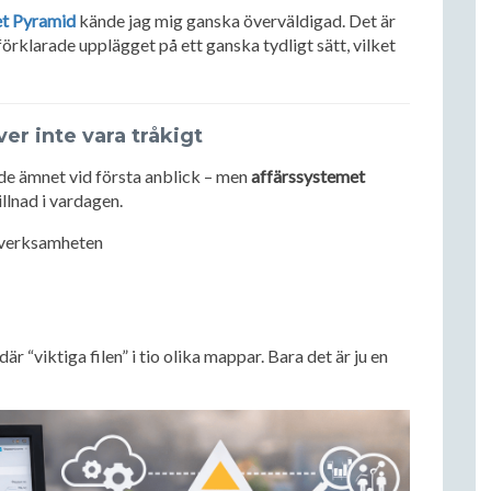
et Pyramid
kände jag mig ganska överväldigad. Det är
förklarade upplägget på ett ganska tydligt sätt, vilket
r inte vara tråkigt
de ämnet vid första anblick – men
affärssystemet
illnad i vardagen.
r verksamheten
där “viktiga filen” i tio olika mappar. Bara det är ju en