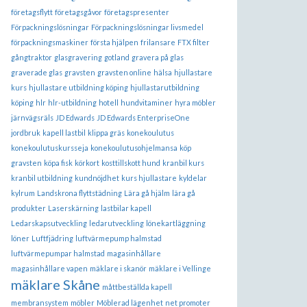
företagsflytt
företagsgåvor
företagspresenter
Förpackningslösningar
Förpackningslösningar livsmedel
förpackningsmaskiner
första hjälpen
frilansare
FTX filter
gångtraktor
glasgravering
gotland
gravera på glas
graverade glas
gravsten
gravsten online
hälsa
hjullastare
kurs
hjullastare utbildning köping
hjullastarutbildning
köping
hlr
hlr-utbildning
hotell
hundvitaminer
hyra möbler
järnvägsräls
JD Edwards
JD Edwards EnterpriseOne
jordbruk
kapell lastbil
klippa gräs
konekoulutus
konekoulutuskursseja
konekoulutusohjelmansa
köp
gravsten
köpa fisk
körkort
kosttillskott hund
kranbil kurs
kranbil utbildning
kundnöjdhet
kurs hjullastare
kyldelar
kylrum
Landskrona flyttstädning
Lära gå hjälm
lära gå
produkter
Laserskärning
lastbilar kapell
Ledarskapsutveckling
ledarutveckling
lönekartläggning
löner
Luftfjädring
luftvärmepump halmstad
luftvärmepumpar halmstad
magasinhållare
magasinhållare vapen
mäklare i skanör
mäklare i Vellinge
mäklare Skåne
måttbeställda kapell
membransystem
möbler
Möblerad lägenhet
net promoter