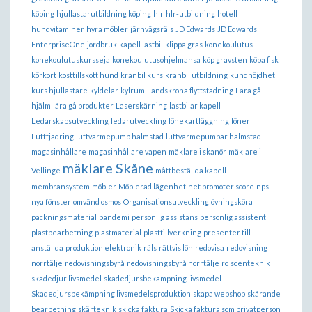
köping
hjullastarutbildning köping
hlr
hlr-utbildning
hotell
hundvitaminer
hyra möbler
järnvägsräls
JD Edwards
JD Edwards
EnterpriseOne
jordbruk
kapell lastbil
klippa gräs
konekoulutus
konekoulutuskursseja
konekoulutusohjelmansa
köp gravsten
köpa fisk
körkort
kosttillskott hund
kranbil kurs
kranbil utbildning
kundnöjdhet
kurs hjullastare
kyldelar
kylrum
Landskrona flyttstädning
Lära gå
hjälm
lära gå produkter
Laserskärning
lastbilar kapell
Ledarskapsutveckling
ledarutveckling
lönekartläggning
löner
Luftfjädring
luftvärmepump halmstad
luftvärmepumpar halmstad
magasinhållare
magasinhållare vapen
mäklare i skanör
mäklare i
mäklare Skåne
Vellinge
måttbeställda kapell
membransystem
möbler
Möblerad lägenhet
net promoter score
nps
nya fönster
omvänd osmos
Organisationsutveckling
övningsköra
packningsmaterial
pandemi
personlig assistans
personlig assistent
plastbearbetning
plastmaterial
plasttillverkning
presenter till
anställda
produktion elektronik
räls
rättvis lön
redovisa
redovisning
norrtälje
redovisningsbyrå
redovisningsbyrå norrtälje
ro
scenteknik
skadedjur livsmedel
skadedjursbekämpning livsmedel
Skadedjursbekämpning livsmedelsproduktion
skapa webshop
skärande
bearbetning
skärteknik
skicka faktura
Skicka faktura som privatperson