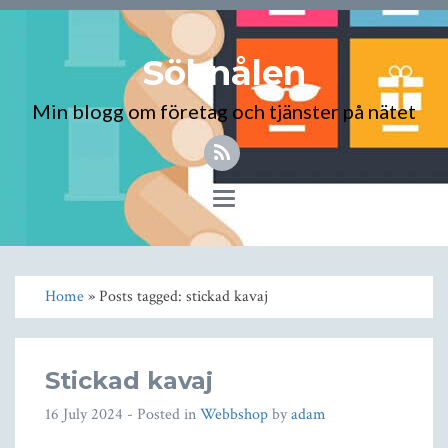
Söknålen
Min blogg om företag och tjänster på nätet
Toggle
navigation
Home
» Posts tagged: stickad kavaj
Stickad kavaj
16 July 2024
- Posted in
Webbshop
by
adam