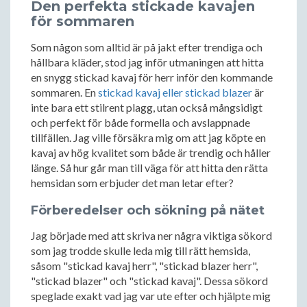
Den perfekta stickade kavajen
för sommaren
Som någon som alltid är på jakt efter trendiga och
hållbara kläder, stod jag inför utmaningen att hitta
en snygg stickad kavaj för herr inför den kommande
sommaren. En
stickad kavaj eller stickad blazer
är
inte bara ett stilrent plagg, utan också mångsidigt
och perfekt för både formella och avslappnade
tillfällen. Jag ville försäkra mig om att jag köpte en
kavaj av hög kvalitet som både är trendig och håller
länge. Så hur går man till väga för att hitta den rätta
hemsidan som erbjuder det man letar efter?
Förberedelser och sökning på nätet
Jag började med att skriva ner några viktiga sökord
som jag trodde skulle leda mig till rätt hemsida,
såsom "stickad kavaj herr", "stickad blazer herr",
"stickad blazer" och "stickad kavaj". Dessa sökord
speglade exakt vad jag var ute efter och hjälpte mig