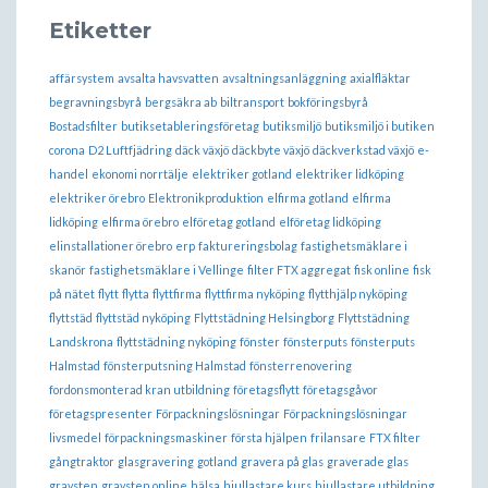
Etiketter
affärsystem
avsalta havsvatten
avsaltningsanläggning
axialfläktar
begravningsbyrå
bergsäkra ab
biltransport
bokföringsbyrå
Bostadsfilter
butiksetableringsföretag
butiksmiljö
butiksmiljö i butiken
corona
D2 Luftfjädring
däck växjö
däckbyte växjö
däckverkstad växjö
e-
handel
ekonomi norrtälje
elektriker gotland
elektriker lidköping
elektriker örebro
Elektronikproduktion
elfirma gotland
elfirma
lidköping
elfirma örebro
elföretag gotland
elföretag lidköping
elinstallationer örebro
erp
faktureringsbolag
fastighetsmäklare i
skanör
fastighetsmäklare i Vellinge
filter FTX aggregat
fisk online
fisk
på nätet
flytt
flytta
flyttfirma
flyttfirma nyköping
flytthjälp nyköping
flyttstäd
flyttstäd nyköping
Flyttstädning Helsingborg
Flyttstädning
Landskrona
flyttstädning nyköping
fönster
fönsterputs
fönsterputs
Halmstad
fönsterputsning Halmstad
fönsterrenovering
fordonsmonterad kran utbildning
företagsflytt
företagsgåvor
företagspresenter
Förpackningslösningar
Förpackningslösningar
livsmedel
förpackningsmaskiner
första hjälpen
frilansare
FTX filter
gångtraktor
glasgravering
gotland
gravera på glas
graverade glas
gravsten
gravsten online
hälsa
hjullastare kurs
hjullastare utbildning