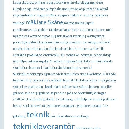
Ledarskapsutveckling
ledarutveckling
lönekartläggning
löner
Luftfjädring
luftvärmepump halmstad
luftvärmepumpar halmstad
magasinhållare
magasinhållare vapen
mäklare i skanör
mäklare i
mäklare Skåne
Vellinge
måttbeställda kapell
membransystem
möbler
Möblerad lägenhet
net promoter score
nps
nya fönster
omvänd osmos
Organisationsutveckling
övningsköra
packningsmaterial
pandemi
personlig assistans
personlig assistent
plastbearbetning
plastmaterial
plasttillverkning
presenter till
anställda
produktion elektronik
räls
rättvis lön
redovisa
redovisning
norrtälje
redovisningsbyrå
redovisningsbyrå norrtälje
ro
scenteknik
skadedjur livsmedel
skadedjursbekämpning livsmedel
Skadedjursbekämpning livsmedelsproduktion
skapa webshop
skärande
bearbetning
skärteknik
skicka faktura
Skicka faktura som privatperson
skötsel av skyddsrum
skyddshjälm
Slåtterbalk
slåtterbalken
solceller
gotland
solenergi gotland
solpaneler gotland
Sport luftfjädringar
städfirma Helsingborg
städfirma nyköping
städhjälp Helsingborg
stickad
blazer
stickad kavaj
tak göteborg
takläggare göteborg
takläggning
teknik
göteborg
teknik konferens varberg
teknikleverantör
teknikleverantör