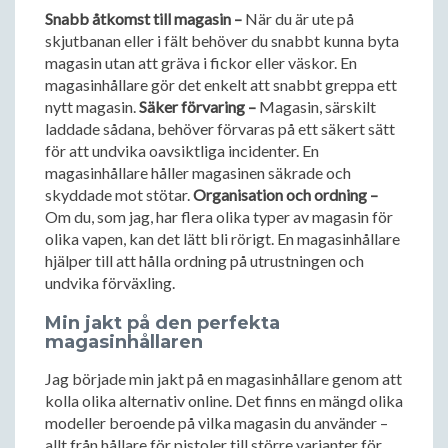
Snabb åtkomst till magasin –
När du är ute på
skjutbanan eller i fält behöver du snabbt kunna byta
magasin utan att gräva i fickor eller väskor. En
magasinhållare gör det enkelt att snabbt greppa ett
nytt magasin.
Säker förvaring –
Magasin, särskilt
laddade sådana, behöver förvaras på ett säkert sätt
för att undvika oavsiktliga incidenter. En
magasinhållare håller magasinen säkrade och
skyddade mot stötar.
Organisation och ordning –
Om du, som jag, har flera olika typer av magasin för
olika vapen, kan det lätt bli rörigt. En magasinhållare
hjälper till att hålla ordning på utrustningen och
undvika förväxling.
Min jakt på den perfekta
magasinhållaren
Jag började min jakt på en magasinhållare genom att
kolla olika alternativ online. Det finns en mängd olika
modeller beroende på vilka magasin du använder –
allt från hållare för pistoler till större varianter för