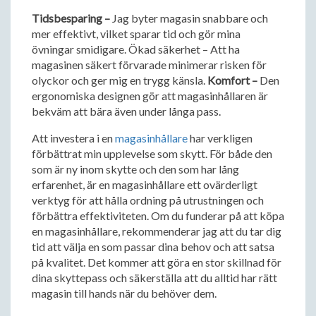
Tidsbesparing –
Jag byter magasin snabbare och
mer effektivt, vilket sparar tid och gör mina
övningar smidigare. Ökad säkerhet – Att ha
magasinen säkert förvarade minimerar risken för
olyckor och ger mig en trygg känsla.
Komfort –
Den
ergonomiska designen gör att magasinhållaren är
bekväm att bära även under långa pass.
Att investera i en
magasinhållare
har verkligen
förbättrat min upplevelse som skytt. För både den
som är ny inom skytte och den som har lång
erfarenhet, är en magasinhållare ett ovärderligt
verktyg för att hålla ordning på utrustningen och
förbättra effektiviteten. Om du funderar på att köpa
en magasinhållare, rekommenderar jag att du tar dig
tid att välja en som passar dina behov och att satsa
på kvalitet. Det kommer att göra en stor skillnad för
dina skyttepass och säkerställa att du alltid har rätt
magasin till hands när du behöver dem.