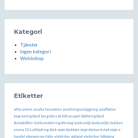
Kategori
Tjänster
Ingen kategori
Webbshop
Etiketter
affärsystem
avsalta havsvatten
avsaltningsanläggning
axialfläktar
begravningsbyrå
bergsäkra ab
biltransport
bokföringsbyrå
Bostadsfilter
butiksetableringsföretag
butiksmiljö
butiksmiljö i butiken
corona
D2 Luftfjädring
däck växjö
däckbyte växjö
däckverkstad växjö
e-
handel
ekonomi norrtälje
elektriker gotland
elektriker lidköping