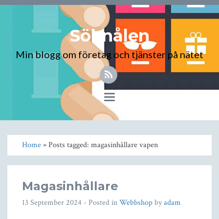
Söknålen
Min blogg om företag och tjänster på nätet
Toggle
navigation
Home
» Posts tagged: magasinhållare vapen
Magasinhållare
13 September 2024
- Posted in
Webbshop
by
adam