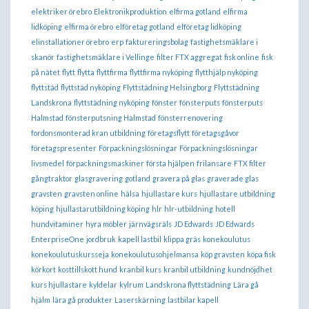
elektriker örebro
Elektronikproduktion
elfirma gotland
elfirma
lidköping
elfirma örebro
elföretag gotland
elföretag lidköping
elinstallationer örebro
erp
faktureringsbolag
fastighetsmäklare i
skanör
fastighetsmäklare i Vellinge
filter FTX aggregat
fisk online
fisk
på nätet
flytt
flytta
flyttfirma
flyttfirma nyköping
flytthjälp nyköping
flyttstäd
flyttstäd nyköping
Flyttstädning Helsingborg
Flyttstädning
Landskrona
flyttstädning nyköping
fönster
fönsterputs
fönsterputs
Halmstad
fönsterputsning Halmstad
fönsterrenovering
fordonsmonterad kran utbildning
företagsflytt
företagsgåvor
företagspresenter
Förpackningslösningar
Förpackningslösningar
livsmedel
förpackningsmaskiner
första hjälpen
frilansare
FTX filter
gångtraktor
glasgravering
gotland
gravera på glas
graverade glas
gravsten
gravsten online
hälsa
hjullastare kurs
hjullastare utbildning
köping
hjullastarutbildning köping
hlr
hlr-utbildning
hotell
hundvitaminer
hyra möbler
järnvägsräls
JD Edwards
JD Edwards
EnterpriseOne
jordbruk
kapell lastbil
klippa gräs
konekoulutus
konekoulutuskursseja
konekoulutusohjelmansa
köp gravsten
köpa fisk
körkort
kosttillskott hund
kranbil kurs
kranbil utbildning
kundnöjdhet
kurs hjullastare
kyldelar
kylrum
Landskrona flyttstädning
Lära gå
hjälm
lära gå produkter
Laserskärning
lastbilar kapell