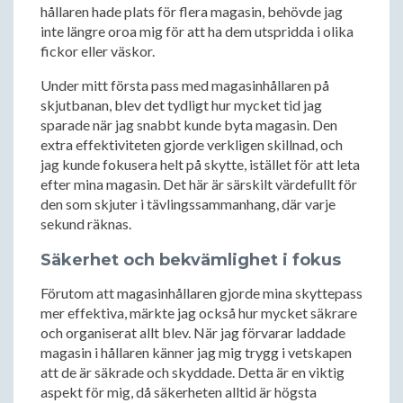
hållaren hade plats för flera magasin, behövde jag
inte längre oroa mig för att ha dem utspridda i olika
fickor eller väskor.
Under mitt första pass med magasinhållaren på
skjutbanan, blev det tydligt hur mycket tid jag
sparade när jag snabbt kunde byta magasin. Den
extra effektiviteten gjorde verkligen skillnad, och
jag kunde fokusera helt på skytte, istället för att leta
efter mina magasin. Det här är särskilt värdefullt för
den som skjuter i tävlingssammanhang, där varje
sekund räknas.
Säkerhet och bekvämlighet i fokus
Förutom att magasinhållaren gjorde mina skyttepass
mer effektiva, märkte jag också hur mycket säkrare
och organiserat allt blev. När jag förvarar laddade
magasin i hållaren känner jag mig trygg i vetskapen
att de är säkrade och skyddade. Detta är en viktig
aspekt för mig, då säkerheten alltid är högsta