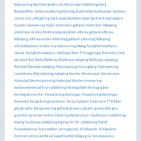
begravningsbyrå
bergsäkra ab
biltransport
bokföringsbyrå
Bostadsfilter
butiksetableringsföretag
butiksmiljö
butiksmiljö i butiken
corona
D2 Luftfjädring
däck växjö
däckbyte växjö
däckverkstad växjö
e-
handel
ekonomi norrtälje
elektriker gotland
elektriker lidköping
elektriker örebro
Elektronikproduktion
elfirma gotland
elfirma
lidköping
elfirma örebro
elföretag gotland
elföretag lidköping
elinstallationer örebro
erp
faktureringsbolag
fastighetsmäklare i
skanör
fastighetsmäklare i Vellinge
filter FTX aggregat
fisk online
fisk
på nätet
flytt
flytta
flyttfirma
flyttfirma nyköping
flytthjälp nyköping
flyttstäd
flyttstäd nyköping
Flyttstädning Helsingborg
Flyttstädning
Landskrona
flyttstädning nyköping
fönster
fönsterputs
fönsterputs
Halmstad
fönsterputsning Halmstad
fönsterrenovering
fordonsmonterad kran utbildning
företagsflytt
företagsgåvor
företagspresenter
Förpackningslösningar
Förpackningslösningar
livsmedel
förpackningsmaskiner
första hjälpen
frilansare
FTX filter
gångtraktor
glasgravering
gotland
gravera på glas
graverade glas
gravsten
gravsten online
hälsa
hjullastare kurs
hjullastare utbildning
köping
hjullastarutbildning köping
hlr
hlr-utbildning
hotell
hundvitaminer
hyra möbler
järnvägsräls
JD Edwards
JD Edwards
EnterpriseOne
jordbruk
kapell lastbil
klippa gräs
konekoulutus