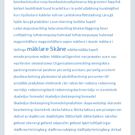
konekoulutuskursseja
konekoulutusohjelmansa
köp gravsten
köpa fisk
körkort
kosttillskott hund
kranbil kurs
kranbil utbildning
kundnöjdhet
kurs hjullastare
kyldelar
kylrum
Landskrona flyttstädning
Lära gå
hjälm
lära gå produkter
Laserskärning
lastbilar kapell
Ledarskapsutveckling
ledarutveckling
lönekartläggning
löner
Luftfjädring
luftvärmepump halmstad
luftvärmepumpar halmstad
magasinhållare
magasinhållare vapen
mäklare i skanör
mäklare i
mäklare Skåne
Vellinge
måttbeställda kapell
membransystem
möbler
Möblerad lägenhet
net promoter score
nps
nya fönster
omvänd osmos
Organisationsutveckling
övningsköra
packningsmaterial
pandemi
personlig assistans
personlig assistent
plastbearbetning
plastmaterial
plasttillverkning
presenter till
anställda
produktion elektronik
räls
rättvis lön
redovisa
redovisning
norrtälje
redovisningsbyrå
redovisningsbyrå norrtälje
ro
scenteknik
skadedjur livsmedel
skadedjursbekämpning livsmedel
Skadedjursbekämpning livsmedelsproduktion
skapa webshop
skärande
bearbetning
skärteknik
skicka faktura
Skicka faktura som privatperson
skötsel av skyddsrum
skyddshjälm
Slåtterbalk
slåtterbalken
solceller
gotland
solenergi gotland
solpaneler gotland
Sport luftfjädringar
städfirma Helsingborg
städfirma nyköping
städhjälp Helsingborg
stickad