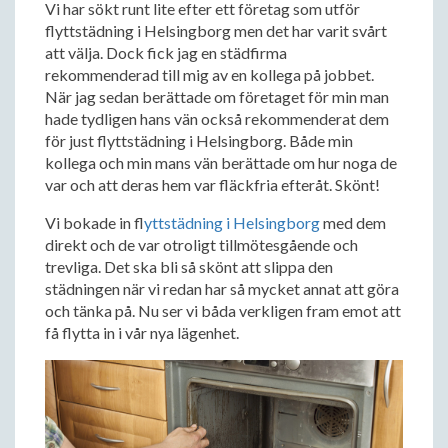
Vi har sökt runt lite efter ett företag som utför
flyttstädning i Helsingborg men det har varit svårt
att välja. Dock fick jag en städfirma
rekommenderad till mig av en kollega på jobbet.
När jag sedan berättade om företaget för min man
hade tydligen hans vän också rekommenderat dem
för just flyttstädning i Helsingborg. Både min
kollega och min mans vän berättade om hur noga de
var och att deras hem var fläckfria efteråt. Skönt!
Vi bokade in f
lyttstädning i Helsingborg
med dem
direkt och de var otroligt tillmötesgående och
trevliga. Det ska bli så skönt att slippa den
städningen när vi redan har så mycket annat att göra
och tänka på. Nu ser vi båda verkligen fram emot att
få flytta in i vår nya lägenhet.