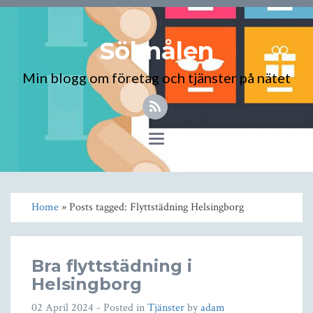
Söknålen
Min blogg om företag och tjänster på nätet
Toggle
navigation
Home
» Posts tagged: Flyttstädning Helsingborg
Bra flyttstädning i
Helsingborg
02 April 2024
- Posted in
Tjänster
by
adam