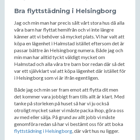
Bra flyttstädning i Helsingborg
Jag och min man har precis sålt vårt stora hus då alla
våra barn har flyttat hemifrån och vi inte längre
känner att vi behöver så mycket plats. Vi har valt att
köpa en lägenhet i Halmstad istället eftersom det är
passar bättre än Helsingborg numera. Både jag och
min man har alltid tyckt väldigt mycket om
Halmstad och alla våra tre barn bor redan där så det
var ett självklart val att köpa lägenhet där istället för
i Helsingborg som vi är ifrån egentligen.
Både jag och min ser fram emot att flytta dit men
det kommer vara jobbigt fram tills allt är klart. Med
tanke på storleken på huset så har vi ju också
otroligt mycket saker vi måste packa ihop, göra oss
av med eller sälja. På grund av allt jobb vi måste
genomföra redan så har vi bestämt oss för att boka
flyttstädning i Helsingborg
, där vårt hus nu ligger.