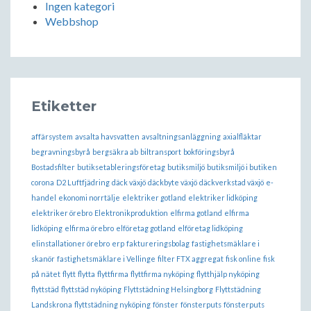
Ingen kategori
Webbshop
Etiketter
affärsystem
avsalta havsvatten
avsaltningsanläggning
axialfläktar
begravningsbyrå
bergsäkra ab
biltransport
bokföringsbyrå
Bostadsfilter
butiksetableringsföretag
butiksmiljö
butiksmiljö i butiken
corona
D2 Luftfjädring
däck växjö
däckbyte växjö
däckverkstad växjö
e-
handel
ekonomi norrtälje
elektriker gotland
elektriker lidköping
elektriker örebro
Elektronikproduktion
elfirma gotland
elfirma
lidköping
elfirma örebro
elföretag gotland
elföretag lidköping
elinstallationer örebro
erp
faktureringsbolag
fastighetsmäklare i
skanör
fastighetsmäklare i Vellinge
filter FTX aggregat
fisk online
fisk
på nätet
flytt
flytta
flyttfirma
flyttfirma nyköping
flytthjälp nyköping
flyttstäd
flyttstäd nyköping
Flyttstädning Helsingborg
Flyttstädning
Landskrona
flyttstädning nyköping
fönster
fönsterputs
fönsterputs