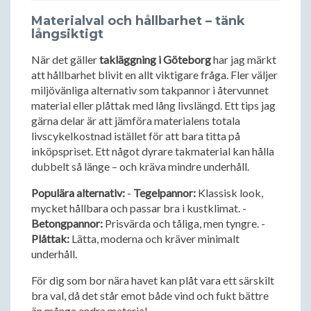
Materialval och hållbarhet – tänk
långsiktigt
När det gäller
takläggning i Göteborg
har jag märkt
att hållbarhet blivit en allt viktigare fråga. Fler väljer
miljövänliga alternativ som takpannor i återvunnet
material eller plåttak med lång livslängd. Ett tips jag
gärna delar är att jämföra materialens totala
livscykelkostnad istället för att bara titta på
inköpspriset. Ett något dyrare takmaterial kan hålla
dubbelt så länge – och kräva mindre underhåll.
Populära alternativ:
-
Tegelpannor:
Klassisk look,
mycket hållbara och passar bra i kustklimat. -
Betongpannor:
Prisvärda och tåliga, men tyngre. -
Plåttak:
Lätta, moderna och kräver minimalt
underhåll.
För dig som bor nära havet kan plåt vara ett särskilt
bra val, då det står emot både vind och fukt bättre
än många andra material.