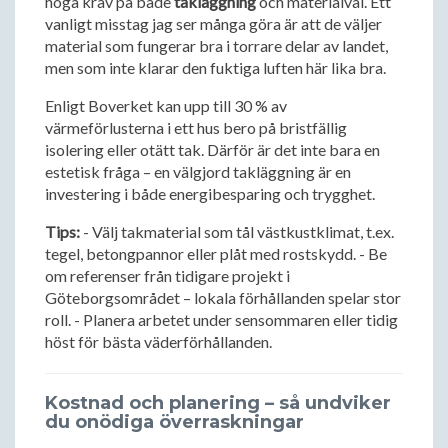
höga krav på både
takläggning
och materialval. Ett
vanligt misstag jag ser många göra är att de väljer
material som fungerar bra i torrare delar av landet,
men som inte klarar den fuktiga luften här lika bra.
Enligt Boverket kan upp till 30 % av
värmeförlusterna i ett hus bero på bristfällig
isolering eller otätt tak. Därför är det inte bara en
estetisk fråga – en välgjord takläggning är en
investering i både energibesparing och trygghet.
Tips:
- Välj takmaterial som tål västkustklimat, t.ex.
tegel, betongpannor eller plåt med rostskydd. - Be
om referenser från tidigare projekt i
Göteborgsområdet – lokala förhållanden spelar stor
roll. - Planera arbetet under sensommaren eller tidig
höst för bästa väderförhållanden.
Kostnad och planering – så undviker
du onödiga överraskningar