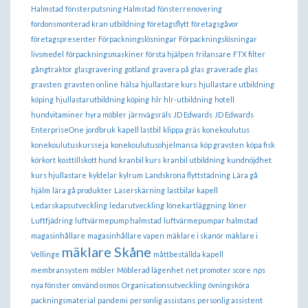
Halmstad
fönsterputsning Halmstad
fönsterrenovering
fordonsmonterad kran utbildning
företagsflytt
företagsgåvor
företagspresenter
Förpackningslösningar
Förpackningslösningar
livsmedel
förpackningsmaskiner
första hjälpen
frilansare
FTX filter
gångtraktor
glasgravering
gotland
gravera på glas
graverade glas
gravsten
gravsten online
hälsa
hjullastare kurs
hjullastare utbildning
köping
hjullastarutbildning köping
hlr
hlr-utbildning
hotell
hundvitaminer
hyra möbler
järnvägsräls
JD Edwards
JD Edwards
EnterpriseOne
jordbruk
kapell lastbil
klippa gräs
konekoulutus
konekoulutuskursseja
konekoulutusohjelmansa
köp gravsten
köpa fisk
körkort
kosttillskott hund
kranbil kurs
kranbil utbildning
kundnöjdhet
kurs hjullastare
kyldelar
kylrum
Landskrona flyttstädning
Lära gå
hjälm
lära gå produkter
Laserskärning
lastbilar kapell
Ledarskapsutveckling
ledarutveckling
lönekartläggning
löner
Luftfjädring
luftvärmepump halmstad
luftvärmepumpar halmstad
magasinhållare
magasinhållare vapen
mäklare i skanör
mäklare i
mäklare Skåne
Vellinge
måttbeställda kapell
membransystem
möbler
Möblerad lägenhet
net promoter score
nps
nya fönster
omvänd osmos
Organisationsutveckling
övningsköra
packningsmaterial
pandemi
personlig assistans
personlig assistent