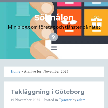
Söknålen
Min blogg om företag och tjänster på nätet
Toggle
navigation
Home
» Archive for: November 2025
Takläggning i Göteborg
19 November 2025
- Posted in
Tjänster
by
adam