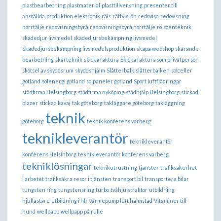
plastbearbetning
plastmaterial
plasttillverkning
presenter till
anställda
produktion elektronik
räls
rättvis lön
redovisa
redovisning
norrtälje
redovisningsbyrå
redovisningsbyrå norrtälje
ro
scenteknik
skadedjur livsmedel
skadedjursbekämpning livsmedel
Skadedjursbekämpning livsmedelsproduktion
skapa webshop
skärande
bearbetning
skärteknik
skicka faktura
Skicka faktura som privatperson
skötsel av skyddsrum
skyddshjälm
Slåtterbalk
slåtterbalken
solceller
gotland
solenergi gotland
solpaneler gotland
Sport luftfjädringar
städfirma Helsingborg
städfirma nyköping
städhjälp Helsingborg
stickad
blazer
stickad kavaj
tak göteborg
takläggare göteborg
takläggning
teknik
göteborg
teknik konferens varberg
teknikleverantör
teknikleverantör
konferens Helsinborg
teknikleverantör konferens varberg
tekniklösningar
teknikutrustning
tjänster
trafiksäkerhet
i arbetet
trafiksäkra resor i tjänsten
transport bil
transportera bilar
tungsten ring
tungstensring
turbo
tvåhjulstraktor
utbildning
hjullastare
utbildning i hlr
värmepump luft halmstad
Vitaminer till
hund
wellpapp
wellpapp på rulle