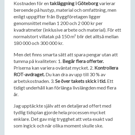
Kostnaden för en
takläggning i Göteborg
varierar
beroende på hustyp, material och omfattning, men
enligt uppgifter från Byggföretagen ligger
genomsnittet mellan 1 200 och 2 000 kr per
kvadratmeter (inklusive arbete och material). För ett
normalstort villatak på 150 m² blir det alltså mellan
180 000 och 300 000 kr.
Men det finns smarta sätt att spara pengar utan att
tumma på kvaliteten: 1.
Begär flera offerter.
Priserna kan variera oväntat mycket. 2.
Kontrollera
ROT-avdraget.
Du kan dra av upp till 30 % av
arbetskostnaden. 3.
Se över takets skick i tid.
Ett
tidigt underhåll kan förlänga livslängden med flera
år.
Jag upptäckte själv att en detaljerad offert med
tydlig tidsplan gjorde hela processen mycket
enklare. Det gav mig trygghet att veta exakt vad
som ingick och när olika moment skulle ske.