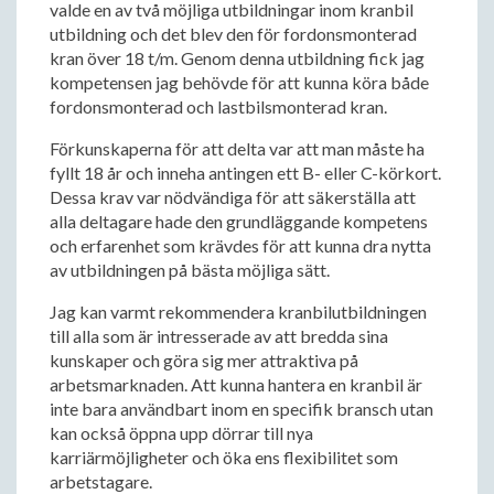
valde en av två möjliga utbildningar inom kranbil
utbildning och det blev den för fordonsmonterad
kran över 18 t/m. Genom denna utbildning fick jag
kompetensen jag behövde för att kunna köra både
fordonsmonterad och lastbilsmonterad kran.
Förkunskaperna för att delta var att man måste ha
fyllt 18 år och inneha antingen ett B- eller C-körkort.
Dessa krav var nödvändiga för att säkerställa att
alla deltagare hade den grundläggande kompetens
och erfarenhet som krävdes för att kunna dra nytta
av utbildningen på bästa möjliga sätt.
Jag kan varmt rekommendera kranbilutbildningen
till alla som är intresserade av att bredda sina
kunskaper och göra sig mer attraktiva på
arbetsmarknaden. Att kunna hantera en kranbil är
inte bara användbart inom en specifik bransch utan
kan också öppna upp dörrar till nya
karriärmöjligheter och öka ens flexibilitet som
arbetstagare.