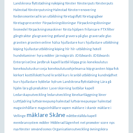
Landskrona
flyttstädning nyköping
fönster
fönsterputs
fönsterputs
Halmstad
fönsterputsning Halmstad
fönsterrenovering
fordonsmonterad kran utbildning
företagsflytt
företagsgåvor
företagspresenter
Förpackningslösningar
Förpackningslösningar
livsmedel
förpackningsmaskiner
första hjälpen
frilansare
FTX filter
gångtraktor
glasgravering
gotland
gravera på glas
graverade glas
gravsten
gravsten online
hälsa
hjullastare kurs
hjullastare utbildning
köping
hjullastarutbildning köping
hlr
hlr-utbildning
hotell
hundvitaminer
hyra möbler
järnvägsräls
JD Edwards
JD Edwards
EnterpriseOne
jordbruk
kapell lastbil
klippa gräs
konekoulutus
konekoulutuskursseja
konekoulutusohjelmansa
köp gravsten
köpa fisk
körkort
kosttillskott hund
kranbil kurs
kranbil utbildning
kundnöjdhet
kurs hjullastare
kyldelar
kylrum
Landskrona flyttstädning
Lära gå
hjälm
lära gå produkter
Laserskärning
lastbilar kapell
Ledarskapsutveckling
ledarutveckling
lönekartläggning
löner
Luftfjädring
luftvärmepump halmstad
luftvärmepumpar halmstad
magasinhållare
magasinhållare vapen
mäklare i skanör
mäklare i
mäklare Skåne
Vellinge
måttbeställda kapell
membransystem
möbler
Möblerad lägenhet
net promoter score
nps
nya fönster
omvänd osmos
Organisationsutveckling
övningsköra