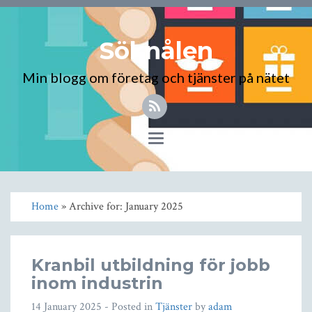
Söknålen
Min blogg om företag och tjänster på nätet
Toggle
navigation
Home
» Archive for: January 2025
Kranbil utbildning för jobb
inom industrin
14 January 2025
- Posted in
Tjänster
by
adam