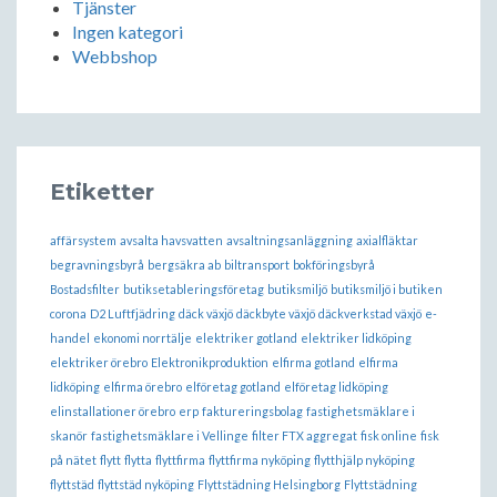
Tjänster
Ingen kategori
Webbshop
Etiketter
affärsystem
avsalta havsvatten
avsaltningsanläggning
axialfläktar
begravningsbyrå
bergsäkra ab
biltransport
bokföringsbyrå
Bostadsfilter
butiksetableringsföretag
butiksmiljö
butiksmiljö i butiken
corona
D2 Luftfjädring
däck växjö
däckbyte växjö
däckverkstad växjö
e-
handel
ekonomi norrtälje
elektriker gotland
elektriker lidköping
elektriker örebro
Elektronikproduktion
elfirma gotland
elfirma
lidköping
elfirma örebro
elföretag gotland
elföretag lidköping
elinstallationer örebro
erp
faktureringsbolag
fastighetsmäklare i
skanör
fastighetsmäklare i Vellinge
filter FTX aggregat
fisk online
fisk
på nätet
flytt
flytta
flyttfirma
flyttfirma nyköping
flytthjälp nyköping
flyttstäd
flyttstäd nyköping
Flyttstädning Helsingborg
Flyttstädning