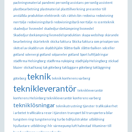
packningsmaterial
pandemi
personlig assistans
personlig assistent
plastbearbetning
plastmaterial
plasttillverkning
presenter till
anställda
produktion elektronik
räls
rättvis lön
redovisa
redovisning
norrtälje
redovisningsbyrå
redovisningsbyrå norrtälje
ro
scenteknik
skadedjur livsmedel
skadedjursbekämpning livsmedel
Skadedjursbekämpning livsmedelsproduktion
skapa webshop
skärande
bearbetning
skärteknik
skicka faktura
Skicka faktura som privatperson
skötsel av skyddsrum
skyddshjälm
Slåtterbalk
slåtterbalken
solceller
gotland
solenergi gotland
solpaneler gotland
Sport luftfjädringar
städfirma Helsingborg
städfirma nyköping
städhjälp Helsingborg
stickad
blazer
stickad kavaj
tak göteborg
takläggare göteborg
takläggning
teknik
göteborg
teknik konferens varberg
teknikleverantör
teknikleverantör
konferens Helsinborg
teknikleverantör konferens varberg
tekniklösningar
teknikutrustning
tjänster
trafiksäkerhet
i arbetet
trafiksäkra resor i tjänsten
transport bil
transportera bilar
tungsten ring
tungstensring
turbo
tvåhjulstraktor
utbildning
hjullastare
utbildning i hlr
värmepump luft halmstad
Vitaminer till