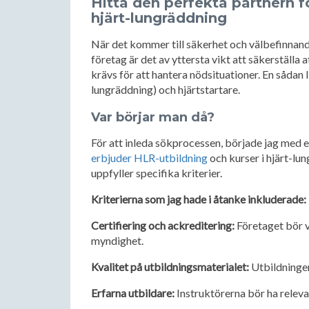
Hitta den perfekta partnern f
hjärt-lungräddning
När det kommer till säkerhet och välbefinnande
företag är det av yttersta vikt att säkerställa
krävs för att hantera nödsituationer. En sådan
lungräddning) och hjärtstartare.
Var börjar man då?
För att inleda sökprocessen, började jag med e
erbjuder HLR-utbildning
och kurser i hjärt-lu
uppfyller specifika kriterier.
Kriterierna som jag hade i åtanke inkluderade:
Certifiering och ackreditering:
Företaget bör va
myndighet.
Kvalitet på utbildningsmaterialet:
Utbildningen
Erfarna utbildare:
Instruktörerna bör ha releva