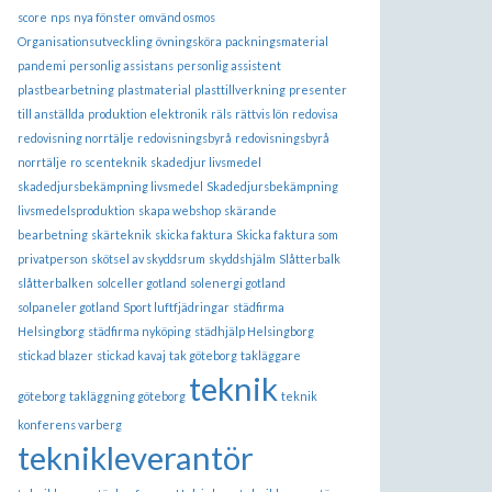
score
nps
nya fönster
omvänd osmos
Organisationsutveckling
övningsköra
packningsmaterial
pandemi
personlig assistans
personlig assistent
plastbearbetning
plastmaterial
plasttillverkning
presenter
till anställda
produktion elektronik
räls
rättvis lön
redovisa
redovisning norrtälje
redovisningsbyrå
redovisningsbyrå
norrtälje
ro
scenteknik
skadedjur livsmedel
skadedjursbekämpning livsmedel
Skadedjursbekämpning
livsmedelsproduktion
skapa webshop
skärande
bearbetning
skärteknik
skicka faktura
Skicka faktura som
privatperson
skötsel av skyddsrum
skyddshjälm
Slåtterbalk
slåtterbalken
solceller gotland
solenergi gotland
solpaneler gotland
Sport luftfjädringar
städfirma
Helsingborg
städfirma nyköping
städhjälp Helsingborg
stickad blazer
stickad kavaj
tak göteborg
takläggare
teknik
göteborg
takläggning göteborg
teknik
konferens varberg
teknikleverantör