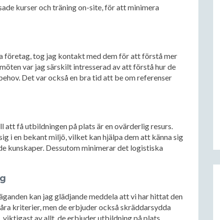
sade kurser och träning on-site, för att minimera
lla företag, tog jag kontakt med dem för att förstå mer
ten var jag särskilt intresserad av att förstå hur de
 behov. Det var också en bra tid att be om referenser
l att få utbildningen på plats är en ovärderlig resurs.
ig i en bekant miljö, vilket kan hjälpa dem att känna sig
de kunskaper. Dessutom minimerar det logistiska
ag
anden kan jag glädjande meddela att vi har hittat den
 våra kriterier, men de erbjuder också skräddarsydda
iktigast av allt, de erbjuder utbildning på plats.